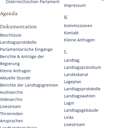
Österreichischen Parlament
Impressum
Agenda
K
Kommissionen
Dokumentation
Kontakt
Beschlüsse
Kleine Anfragen
Landtagsprotokolle
Parlamentarische Eingänge
L
Berichte & Anträge der
Landtag
Regierung
Landtagspräsidium
Kleine Anfragen
Landeskanal
Aktuelle Stunde
Lageplan
Berichte der Landtagsgremien
Landtagsprotokolle
Audioarchiv
Landtagswahlen
Videoarchiv
Login
Livestream
Landtagsgebäude
Thronreden
Links
Ansprachen
Livestream
Landtagsbroschüre