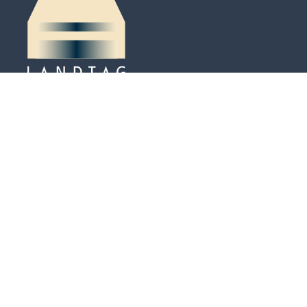
Peter-Kaiser-Platz 3
Postfach 684
LI-9490 Vaduz
Tel. +423 / 236 65 71
info@landtag.li
Termine nach Vereinbarung