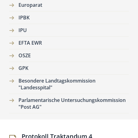
Europarat
IPBK
IPU
EFTA EWR
OSZE
GPK
Besondere Landtagskommission
"Landesspital"
Parlamentarische Untersuchungskommission
"Post AG"
Pro­to­koll Trak­tandum 4