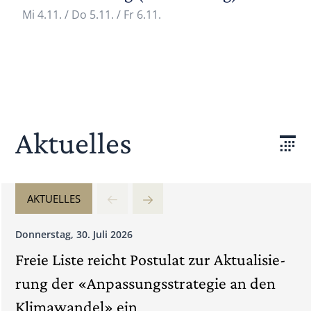
Mi 4.11.
/
Do 5.11.
/
Fr 6.11.
Aktuelles
AKTUELLES
Donnerstag, 30. Juli 2026
Mi
Freie Liste reicht Postulat zur Aktua­li­sie­
Li
rung der «Anpas­sungsstra­tegie an den
l
Kli­ma­wandel» ein