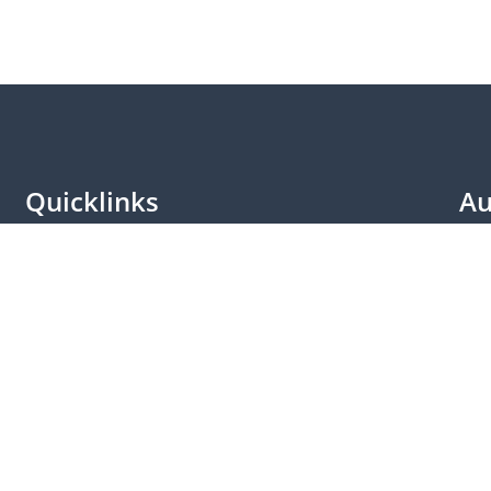
Quicklinks
Au
Besuche & Führungen
Bes
Lageplan
Lan
Kontakt
Par
Weitere Plattformen
Ber
Login
Kle
Impressum
Vid