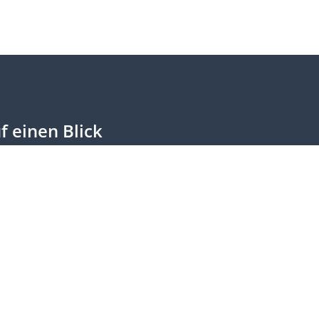
f einen Blick
chlüsse
dtagsprotokolle
lamentarische Eingänge
ichte & Anträge Regierung
ine Anfragen
eoarchiv