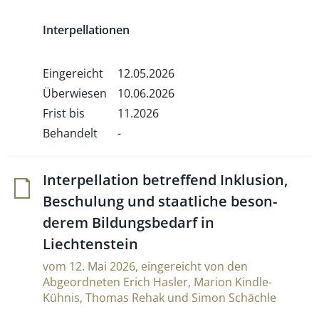
Interpellationen
Eingereicht
12.05.2026
Überwiesen
10.06.2026
Frist bis
11.2026
Behandelt
-
Inter­pel­la­tion betref­fend Inklu­sion,
Beschu­lung und staat­liche beson­
derem Bil­dungs­be­darf in
Liechtenstein
vom 12. Mai 2026, eingereicht von den
Abgeordneten Erich Hasler, Marion Kindle-
Kühnis, Thomas Rehak und Simon Schächle