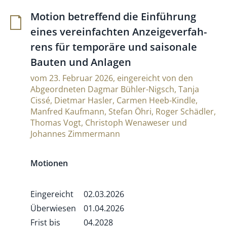
Motion betref­fend die Ein­füh­rung
eines verein­fachten Anzei­ge­ver­fah­
rens für tem­po­räre und sai­so­nale
Bauten und Anlagen
vom 23. Februar 2026, eingereicht von den
Abgeordneten Dagmar Bühler-Nigsch, Tanja
Cissé, Dietmar Hasler, Carmen Heeb-Kindle,
Manfred Kaufmann, Stefan Öhri, Roger Schädler,
Thomas Vogt, Christoph Wenaweser und
Johannes Zimmermann
Motionen
Eingereicht
02.03.2026
Überwiesen
01.04.2026
Frist bis
04.2028