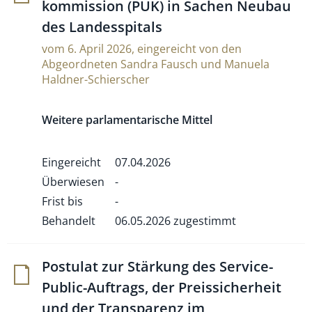
kom­mis­sion (PUK) in Sachen Neubau
des Landesspitals
vom 6. April 2026, eingereicht von den
Abgeordneten Sandra Fausch und Manuela
Haldner-Schierscher
Weitere parlamentarische Mittel
Eingereicht
07.04.2026
Überwiesen
-
Frist bis
-
Behandelt
06.05.2026 zugestimmt
Postulat zur Stär­kung des Ser­vice-
Public-Auf­trags, der Preis­si­cher­heit
und der Trans­pa­renz im