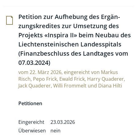
Peti­tion zur Auf­he­bung des Ergän­
zungs­kre­dites zur Umset­zung des
Pro­jekts «Inspira II» beim Neubau des
Liech­tens­tei­ni­schen Lan­des­spi­tals
(Finanz­be­schluss des Land­tages vom
07.03.2024)
vom 22. März 2026, eingereicht von Markus
Risch, Pepo Frick, Ewald Frick, Harry Quaderer,
Jack Quaderer, Willi Frommelt und Diana Hilti
Petitionen
Eingereicht
23.03.2026
Überwiesen
nein