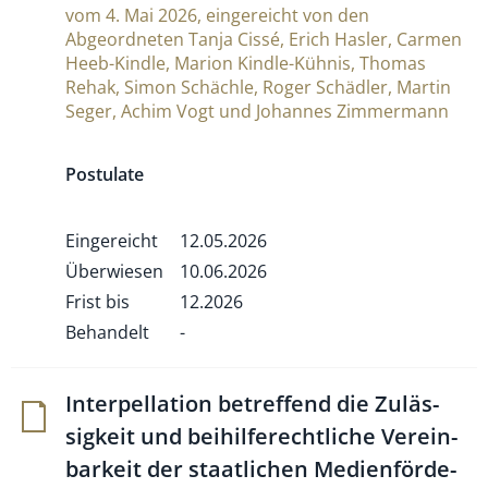
vom 4. Mai 2026, eingereicht von den
Abgeordneten Tanja Cissé, Erich Hasler, Carmen
Heeb-Kindle, Marion Kindle-Kühnis, Thomas
Rehak, Simon Schächle, Roger Schädler, Martin
Seger, Achim Vogt und Johannes Zimmermann
Postulate
Eingereicht
12.05.2026
Überwiesen
10.06.2026
Frist bis
12.2026
Behandelt
-
Inter­pel­la­tion betref­fend die Zuläs­
sig­keit und bei­hil­fe­recht­liche Ver­ein­
bar­keit der staat­li­chen Medi­en­för­de­