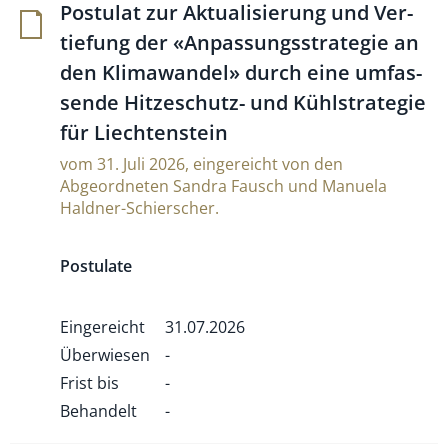
Postulat zur Aktua­li­sie­rung und Ver­
tie­fung der «Anpas­sungsstra­tegie an
den Kli­ma­wandel» durch eine umfas­
sende Hit­ze­schutz- und Kühl­stra­tegie
für Liechtenstein
vom 31. Juli 2026, eingereicht von den
Abgeordneten Sandra Fausch und Manuela
Haldner-Schierscher.
Postulate
Eingereicht
31.07.2026
Überwiesen
-
Frist bis
-
Behandelt
-