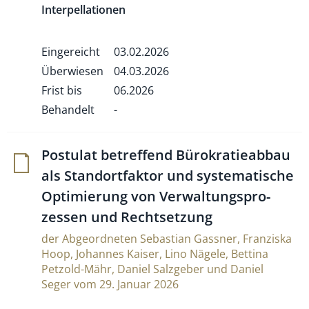
Interpellationen
Eingereicht
03.02.2026
Überwiesen
04.03.2026
Frist bis
06.2026
Behandelt
-
Postulat betref­fend Büro­kra­tie­abbau
als Stand­ort­faktor und sys­te­ma­ti­sche
Opti­mie­rung von Ver­wal­tungs­pro­
zessen und Rechtsetzung
der Abgeordneten Sebastian Gassner, Franziska
Hoop, Johannes Kaiser, Lino Nägele, Bettina
Petzold-Mähr, Daniel Salzgeber und Daniel
Seger vom 29. Januar 2026