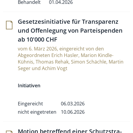
Behandelt
01.04.2026
Geset­ze­si­ni­tia­tive für Trans­pa­renz
und Offen­le­gung von Par­teis­penden
ab 10'000 CHF
vom 6. März 2026, eingereicht von den
Abgeordneten Erich Hasler, Marion Kindle-
Kühnis, Thomas Rehak, Simon Schächle, Martin
Seger und Achim Vogt
Initiativen
Eingereicht
06.03.2026
nicht eingetreten
10.06.2026
Motion betref­fend einer Schutz­stra­