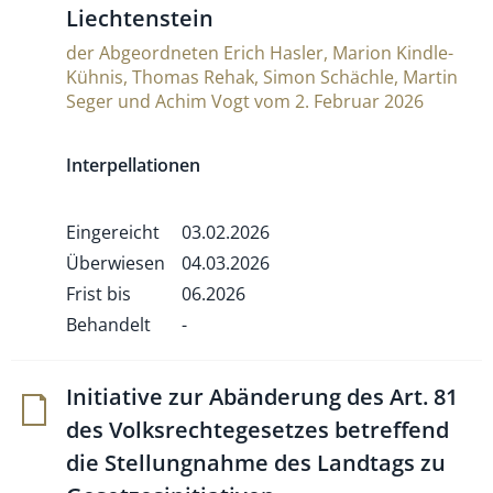
Liechtenstein
der Abgeordneten Erich Hasler, Marion Kindle-
Kühnis, Thomas Rehak, Simon Schächle, Martin
Seger und Achim Vogt vom 2. Februar 2026
Interpellationen
Eingereicht
03.02.2026
Überwiesen
04.03.2026
Frist bis
06.2026
Behandelt
-
Ini­tia­tive zur Abän­de­rung des Art. 81
des Volks­rech­te­ge­setzes betref­fend
die Stel­lung­nahme des Land­tags zu