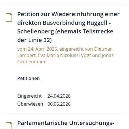
Peti­tion zur Wie­de­r­ein­füh­rung einer
direkten Bus­ver­bin­dung Rug­gell -
Schel­len­berg (ehe­mals Teil­strecke
der Linie 32)
vom 24. April 2026, eingereicht von Dietmar
Lampert, Eva Maria Nicolussi Vogt und Jonas
Grubenmann
Petitionen
Eingereicht
24.04.2026
Überwiesen
06.05.2026
Par­la­men­ta­ri­sche Unter­su­chungs­