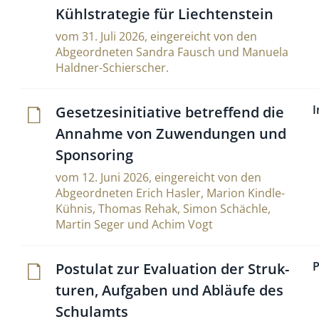
Kühl­stra­tegie für Liechtenstein
vom 31. Juli 2026, eingereicht von den
Abgeordneten Sandra Fausch und Manuela
Haldner-Schierscher.
I
Geset­ze­si­ni­tia­tive betref­fend die
Annahme von Zuwen­dungen und
Sponsoring
vom 12. Juni 2026, eingereicht von den
Abgeordneten Erich Hasler, Marion Kindle-
Kühnis, Thomas Rehak, Simon Schächle,
Martin Seger und Achim Vogt
P
Postulat zur Eva­lua­tion der Struk­
turen, Auf­gaben und Abläufe des
Schulamts