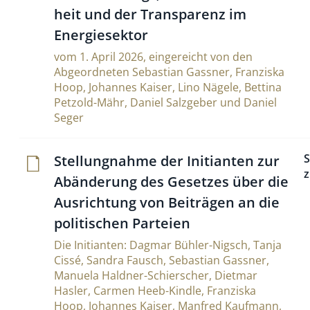
heit und der Trans­pa­renz im
Energiesektor
vom 1. April 2026, eingereicht von den
Abgeordneten Sebastian Gassner, Franziska
Hoop, Johannes Kaiser, Lino Nägele, Bettina
Petzold-Mähr, Daniel Salzgeber und Daniel
Seger
S
Stel­lung­nahme der Ini­ti­anten zur
z
Abän­de­rung des Gesetzes über die
Aus­rich­tung von Bei­trägen an die
poli­ti­schen Parteien
Die Initianten: Dagmar Bühler-Nigsch, Tanja
Cissé, Sandra Fausch, Sebastian Gassner,
Manuela Haldner-Schierscher, Dietmar
Hasler, Carmen Heeb-Kindle, Franziska
Hoop, Johannes Kaiser, Manfred Kaufmann,