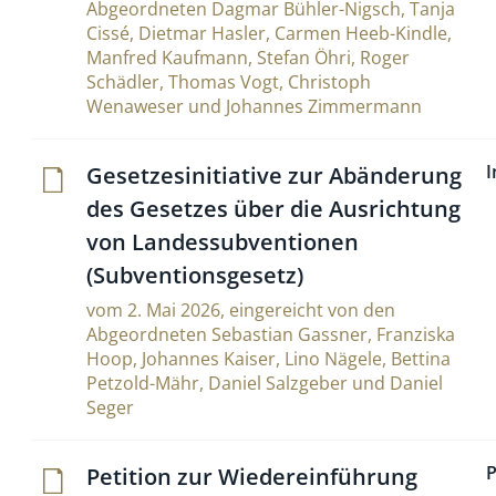
Abgeordneten Dagmar Bühler-Nigsch, Tanja
Cissé, Dietmar Hasler, Carmen Heeb-Kindle,
Manfred Kaufmann, Stefan Öhri, Roger
Schädler, Thomas Vogt, Christoph
Wenaweser und Johannes Zimmermann
I
Geset­ze­si­ni­tia­tive zur Abän­de­rung
des Gesetzes über die Aus­rich­tung
von Lan­des­sub­ven­tionen
(Subventionsgesetz)
vom 2. Mai 2026, eingereicht von den
Abgeordneten Sebastian Gassner, Franziska
Hoop, Johannes Kaiser, Lino Nägele, Bettina
Petzold-Mähr, Daniel Salzgeber und Daniel
Seger
P
Peti­tion zur Wie­de­r­ein­füh­rung