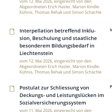
vom 12. Mai 2026, eingereicht von den
Abgeordneten Erich Hasler, Marion Kindle-
Kühnis, Thomas Rehak und Simon Schächle
I
Inter­pel­la­tion betref­fend Inklu­
sion, Beschu­lung und staat­liche
beson­derem Bil­dungs­be­darf in
Liechtenstein
vom 12. Mai 2026, eingereicht von den
Abgeordneten Erich Hasler, Marion Kindle-
Kühnis, Thomas Rehak und Simon Schächle
P
Postulat zur Sch­lies­sung von
Deckungs- und Lei­stungs­lücken im
Sozialversicherungssystem
vom 11. Mai 2026, eingereicht von den