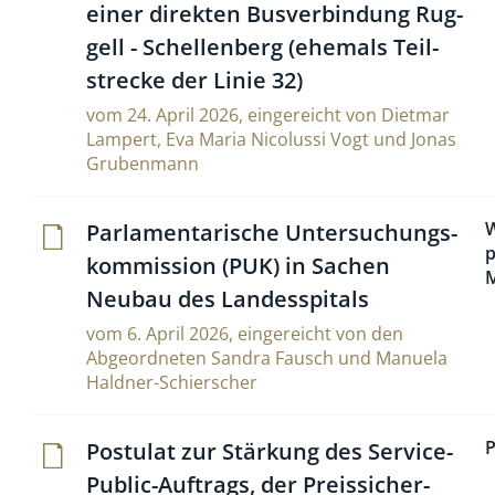
einer direkten Bus­ver­bin­dung Rug­
gell - Schel­len­berg (ehe­mals Teil­
strecke der Linie 32)
vom 24. April 2026, eingereicht von Dietmar
Lampert, Eva Maria Nicolussi Vogt und Jonas
Grubenmann
W
Par­la­men­ta­ri­sche Unter­su­chungs­
p
kom­mis­sion (PUK) in Sachen
M
Neubau des Landesspitals
vom 6. April 2026, eingereicht von den
Abgeordneten Sandra Fausch und Manuela
Haldner-Schierscher
P
Postulat zur Stär­kung des Ser­vice-
Public-Auf­trags, der Preis­si­cher­