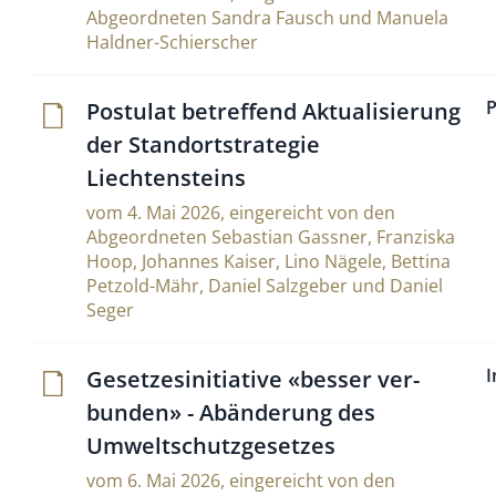
Abgeordneten Sandra Fausch und Manuela
Haldner-Schierscher
P
Postulat betref­fend Aktua­li­sie­rung
der Stand­ort­stra­tegie
Liechtensteins
vom 4. Mai 2026, eingereicht von den
Abgeordneten Sebastian Gassner, Franziska
Hoop, Johannes Kaiser, Lino Nägele, Bettina
Petzold-Mähr, Daniel Salzgeber und Daniel
Seger
I
Geset­ze­si­ni­tia­tive «besser ver­
bunden» - Abän­de­rung des
Umweltschutzgesetzes
vom 6. Mai 2026, eingereicht von den