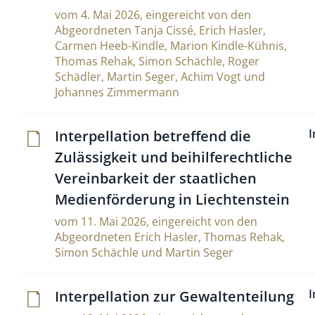
vom 4. Mai 2026, eingereicht von den
Abgeordneten Tanja Cissé, Erich Hasler,
Carmen Heeb-Kindle, Marion Kindle-Kühnis,
Thomas Rehak, Simon Schächle, Roger
Schädler, Martin Seger, Achim Vogt und
Johannes Zimmermann
I
Inter­pel­la­tion betref­fend die
Zuläs­sig­keit und bei­hil­fe­recht­liche
Ver­ein­bar­keit der staat­li­chen
Medi­en­för­de­rung in Liechtenstein
vom 11. Mai 2026, eingereicht von den
Abgeordneten Erich Hasler, Thomas Rehak,
Simon Schächle und Martin Seger
I
Inter­pel­la­tion zur Gewaltenteilung