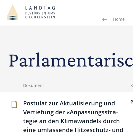
Home
Parlamentaris
Dokument
K
P
Postulat zur Aktua­li­sie­rung und
Ver­tie­fung der «Anpas­sungsstra­
tegie an den Kli­ma­wandel» durch
eine umfas­sende Hit­ze­schutz- und