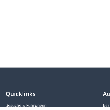
Quicklinks
Au
Besuche & Führungen
Bes