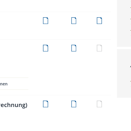
nnen
srechnung)