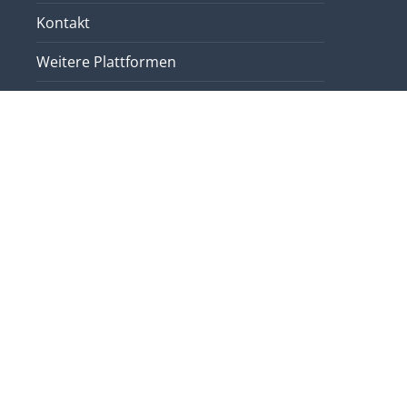
Kontakt
Weitere Plattformen
Login
Impressum
Datenschutzerklärung
Sitemap
Liechtensteinische Landeshymne
Auf einen Blick
Beschlüsse