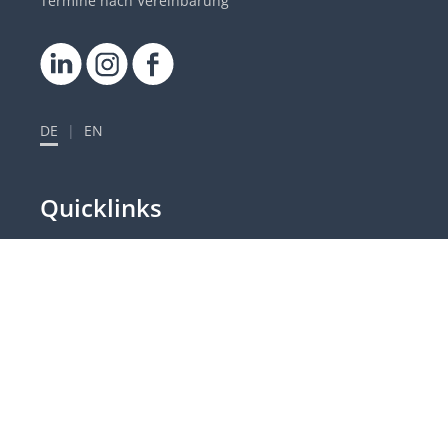
Termine nach Vereinbarung
DE
|
EN
Quicklinks
Besuche & Führungen
Lageplan
Kontakt
Weitere Plattformen
Login