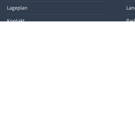
Lageplan
Lan
Kontakt
Par
Weitere Plattformen
Ber
Login
Kle
Impressum
Vid
Datenschutzerklärung
Liv
Sitemap
Liechtensteinische Landeshymne