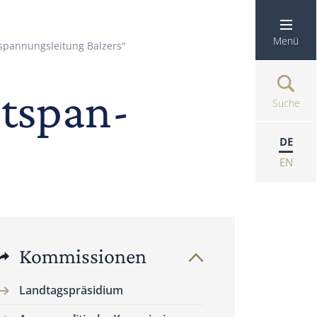
Menü
pannungsleitung Balzers"
tspan­
Suche
DE
EN
Kommissionen
Landtagspräsidium