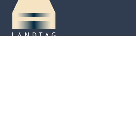
Peter-Kaiser-Platz 3
Postfach 684
LI-9490 Vaduz
Tel. +423 / 236 65 71
info@landtag.li
Termine nach Vereinbarung