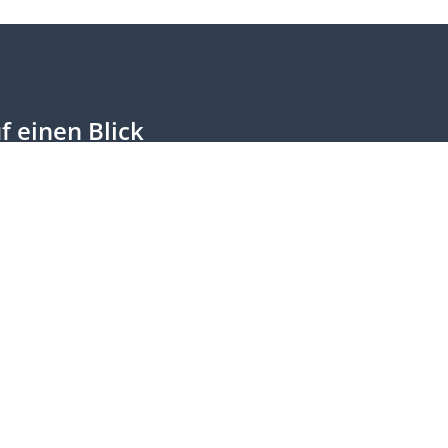
f einen Blick
chlüsse
dtagsprotokolle
lamentarische Eingänge
ichte & Anträge Regierung
ine Anfragen
eoarchiv
estream