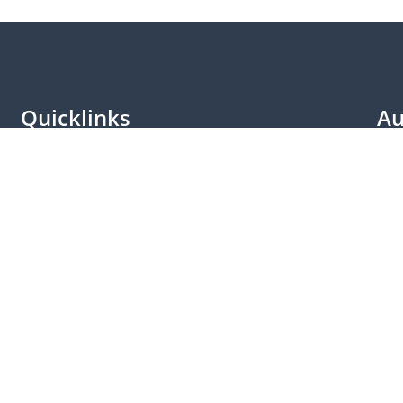
Quicklinks
Au
Besuche & Führungen
Bes
Lageplan
Lan
Kontakt
Par
Weitere Plattformen
Ber
Login
Kle
Impressum
Vid
Datenschutzerklärung
Liv