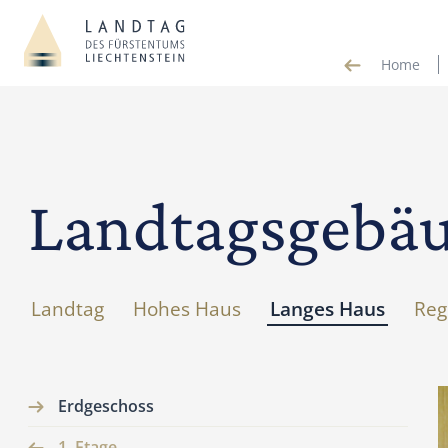
Home
Landtagsgebä
Landtag
Hohes Haus
Langes Haus
Reg
Erdgeschoss
1. Etage