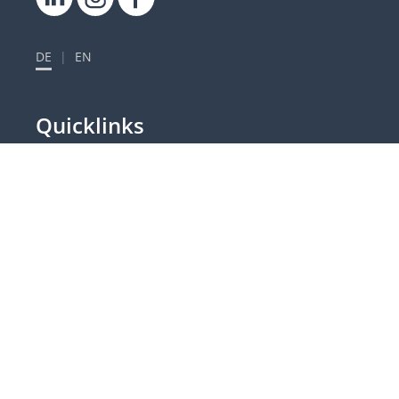
DE
|
EN
Quicklinks
Besuche & Führungen
Lageplan
Kontakt
Weitere Plattformen
Login
Impressum
Datenschutzerklärung