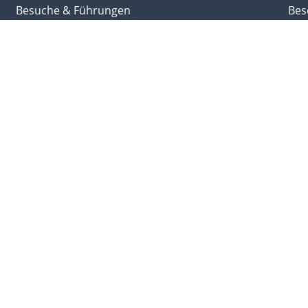
Besuche & Führungen
Bes
Lageplan
Lan
Kontakt
Par
Weitere Plattformen
Ber
Login
Kle
Impressum
Vid
Datenschutzerklärung
Liv
Sitemap
Liechtensteinische Landeshymne