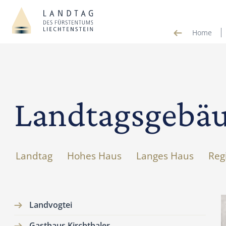
Home
Landtagsgebä
Landtag
Hohes Haus
Langes Haus
Reg
Landvogtei
Gasthaus Kirchthaler