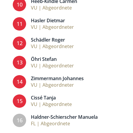
Heeb-Kindle Carmen
10
VU | Abgeordnete
Hasler Dietmar
11
VU | Abgeordneter
Schädler Roger
12
VU | Abgeordneter
Öhri Stefan
13
VU | Abgeordneter
Zimmermann Johannes
14
VU | Abgeordneter
Cissé Tanja
15
VU | Abgeordnete
Haldner-Schierscher Manuela
16
FL | Abgeordnete