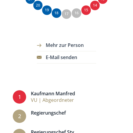
20
14
19
15
18
16
17
Mehr zur Person
E-Mail senden
Kaufmann Manfred
1
VU | Abgeordneter
Regierungschef
2
Regierungschef Stv.