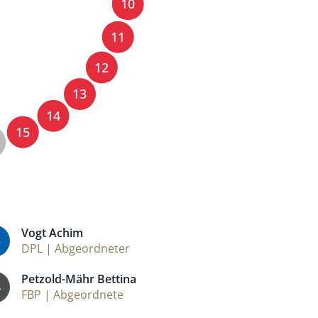
10
11
12
13
14
15
Vogt Achim
3
DPL | Abgeordneter
Petzold-Mähr Bettina
4
FBP | Abgeordnete