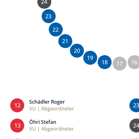
24
23
22
21
20
19
18
16
17
Schädler Roger
12
2
VU | Abgeordneter
Öhri Stefan
13
2
VU | Abgeordneter