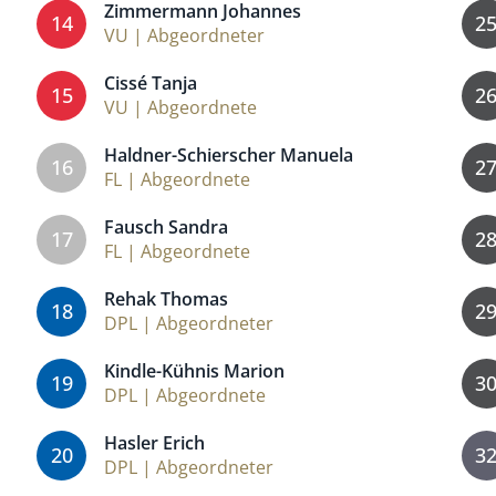
Zimmermann Johannes
14
2
VU | Abgeordneter
Cissé Tanja
15
2
VU | Abgeordnete
Haldner-Schierscher Manuela
16
2
FL | Abgeordnete
Fausch Sandra
17
2
FL | Abgeordnete
Rehak Thomas
18
2
DPL | Abgeordneter
Kindle-Kühnis Marion
19
3
DPL | Abgeordnete
Hasler Erich
20
3
DPL | Abgeordneter