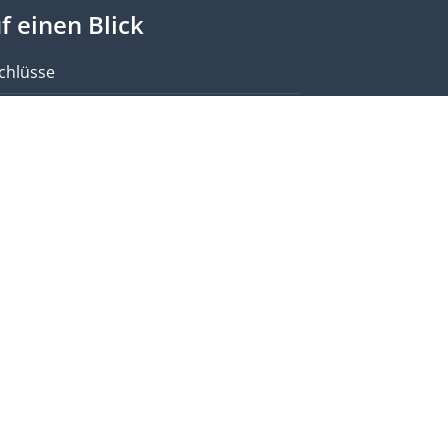
f einen Blick
chlüsse
dtagsprotokolle
lamentarische Eingänge
ichte & Anträge Regierung
ine Anfragen
eoarchiv
estream