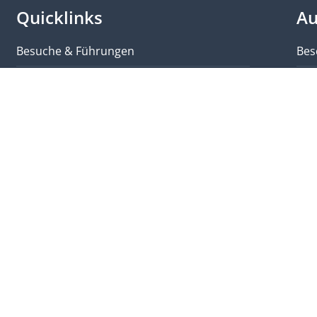
Quicklinks
Au
Besuche & Führungen
Bes
Lageplan
Lan
Kontakt
Par
Weitere Plattformen
Ber
Login
Kle
Impressum
Vid
Datenschutzerklärung
Liv
Sitemap
Liechtensteinische Landeshymne