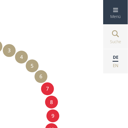
Menü
Suche
3
4
DE
5
EN
6
7
8
9