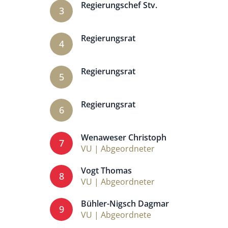
Regierungschef Stv.
3
Regierungsrat
4
Regierungsrat
5
Regierungsrat
6
Wenaweser Christoph
7
VU | Abgeordneter
Vogt Thomas
8
VU | Abgeordneter
Bühler-Nigsch Dagmar
9
VU | Abgeordnete