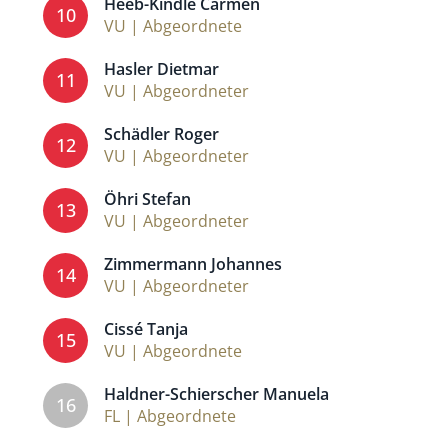
Heeb-Kindle Carmen
10
VU | Abgeordnete
Hasler Dietmar
11
VU | Abgeordneter
Schädler Roger
12
VU | Abgeordneter
Öhri Stefan
13
VU | Abgeordneter
Zimmermann Johannes
14
VU | Abgeordneter
Cissé Tanja
15
VU | Abgeordnete
Haldner-Schierscher Manuela
16
FL | Abgeordnete