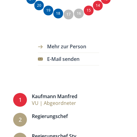
20
14
19
15
18
16
17
Mehr zur Person
E-Mail senden
Kaufmann Manfred
1
VU | Abgeordneter
Regierungschef
2
Regierungschef Stv.