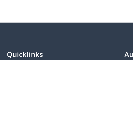
Quicklinks
Au
Besuche & Führungen
Bes
Lageplan
Lan
Kontakt
Par
Weitere Plattformen
Ber
Login
Kle
Impressum
Vid