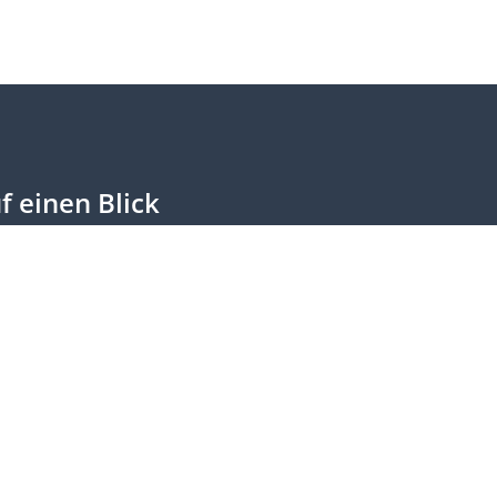
f einen Blick
chlüsse
dtagsprotokolle
lamentarische Eingänge
ichte & Anträge Regierung
ine Anfragen
eoarchiv