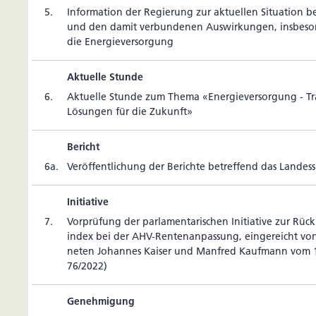
5.
Infor­ma­tion der Regie­rung zur aktu­ellen Situa­tion be
und den damit ver­bun­denen Aus­wir­kungen, ins­be­so
die Energieversorgung
Aktuelle Stunde
6.
Aktu­elle Stunde zum Thema «Ener­gie­ver­sor­gung - Tr
Lösungen für die Zukunft»
Bericht
6a.
Ver­öf­fent­li­chung der Berichte betref­fend das Landess
Initiative
7.
Vor­prü­fung der par­la­men­ta­ri­schen Ini­tia­tive zur Rü
index bei der AHV-Ren­tenan­pas­sung, ein­ge­reicht v
neten Johannes Kaiser und Man­fred Kauf­mann vom 1
76/2022)
Genehmigung