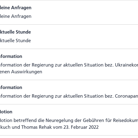
leine Anfragen
leine Anfragen
ktuelle Stunde
ktu­elle Stunde
nformation
nfor­ma­tion der Regie­rung zur aktu­ellen Situa­tion bez. Ukrai­ne­k
enen Auswirkungen
nformation
nfor­ma­tion der Regie­rung zur aktu­ellen Situa­tion bez. Coronap
otion
otion betref­fend die Neu­re­ge­lung der Gebühren für Rei­se­do­ku
lkuch und Thomas Rehak vom 23. Februar 2022