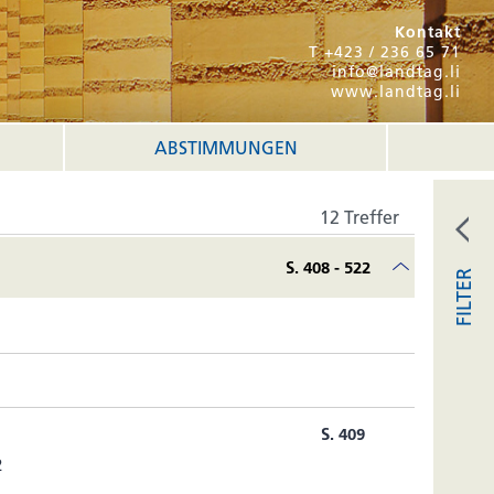
Kontakt
T +423 / 236 65 71
info@landtag.li
www.landtag.li
ABSTIMMUNGEN
12 Treffer
S. 408 - 522
FILTER
S. 409
2