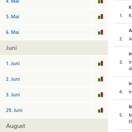
4. Mai
K
1.
K
5. Mai
A
6. Mai
2.
A
Juni
I
3.
I
1. Juni
d
2. Juni
I
4.
I
3. Juni
M
29. Juni
5.
M
E
August