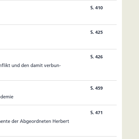
S. 410
S. 425
S. 426
on­flikt und den damit ver­bun­
S. 459
andemie
S. 471
­mente der Abge­ord­neten Her­bert