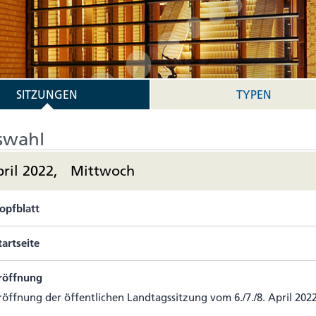
SITZUNGEN
TYPEN
swahl
pril 2022, Mittwoch
opfblatt
tartseite
röffnung
röff­nung der öffent­li­chen Land­tags­sit­zung vom 6./7./8. April 202