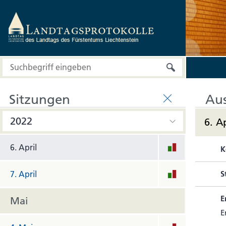
März
9. März
10. März
11. März
Sitzungen
Au
April
6. A
SITZUNGEN
6. April
K
7. April
S
E
Mai
E