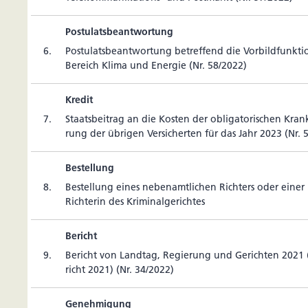
Postulatsbeantwortung
6.
Postu­lats­be­ant­wor­tung betref­fend die Vor­bild­funk­t
Bereich Klima und Energie (Nr. 58/2022)
Kredit
7.
Staats­bei­trag an die Kosten der obli­ga­to­ri­schen Kran­ke
rung der übrigen Ver­si­cherten für das Jahr 2023 (Nr. 
Bestellung
8.
Bes­tel­lung eines neben­amt­li­chen Rich­ters oder einer
Rich­terin des Kriminalgerichtes
Bericht
9.
Bericht von Landtag, Regie­rung und Gerichten 2021 (
richt 2021) (Nr. 34/2022)
Genehmigung