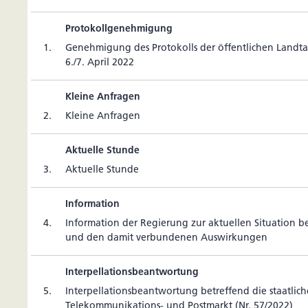
Protokollgenehmigung
1.
Geneh­mi­gung des Pro­to­kolls der öffent­li­chen Land­t
6./7. April 2022
Kleine Anfragen
2.
Kleine Anfragen
Aktuelle Stunde
3.
Aktu­elle Stunde
Information
4.
Infor­ma­tion der Regie­rung zur aktu­ellen Situa­tion be
und den damit ver­bun­denen Auswirkungen
Interpellationsbeantwortung
5.
Inter­pel­la­ti­ons­be­ant­wor­tung betref­fend die staat­li­c
Tele­kom­mu­ni­ka­tions- und Post­markt (Nr. 57/2022)