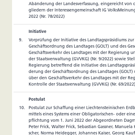
Abän­de­rung der Lan­des­ver­fas­sung, ein­ge­reicht von d
glie­dern der Inter­es­sen­ge­mein­schaft IG Volks­Mei­n
2022 (Nr. 78/2022)
Initiative
9.
Vor­prü­fung der Ini­tia­tive des Land­tags­prä­si­diums z
Geschäfts­ord­nung des Land­tages (GOLT) und des Ge
Geschäfts­ver­kehr des Land­tages mit der Regie­rung u
der Staats­ver­wal­tung (GVVKG) (Nr. 9/2022) sowie Ste
Regie­rung betref­fend die Ini­tia­tive des Land­tags­prä­
de­rung der Geschäfts­ord­nung des Land­tages (GOLT)
über den Geschäfts­ver­kehr des Land­tages mit der Re
Kon­trolle der Staats­ver­wal­tung (GVVKG) (Nr. 69/2022
Postulat
10.
Postulat zur Schaf­fung einer Liech­tens­tei­ni­schen Erd­b
mit­tels eines Sys­tems einer Obli­ga­to­ri­schen- oder eine
pflich­tung vom 1. Juni 2022 der Abge­ord­neten Dagm
Peter Frick, Walter Frick, Sebas­tian Gassner, Manuela
scher, Norma Hei­degger, Johannes Kaiser, Georg Kau