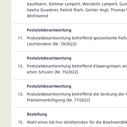
Kauf­mann, Dietmar Lam­pert, Wen­delin Lam­pert, Gun
Sascha Qua­derer, Patrick Risch, Günter Vogt, Thoma
Wohlwend
Postulatsbeantwortung
11.
Postu­lats­be­ant­wor­tung betref­fend spe­zia­li­sierte Pal­l
Liech­tens­tein (Nr. 70/2022)
Postulatsbeantwortung
12.
Postu­lats­be­ant­wor­tung betref­fend Klas­sen­grössen an l
schen Schulen (Nr. 75/2022)
Postulatsbeantwortung
13.
Postu­lats­be­ant­wor­tung betref­fend die Sen­kung der
Prä­mi­en­ver­bil­li­gung (Nr. 77/2022)
Bestellung
15.
Wahl eines Ad-hoc-Vor­sit­zenden für die Beschwer­de­k