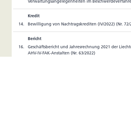
Ver­wal­tungs­an­ge­le­gen­heiten im Beschwer­de­ver­fa
Kredit
14.
Bewil­li­gung von Nach­trags­kre­diten (IV/2022) (Nr. 72
Bericht
16.
Geschäfts­be­richt und Jah­res­rech­nung 2021 der Liech­te
AHV-IV-FAK-Anstalten (Nr. 63/2022)
Genehmigung
Beschlussprotokoll