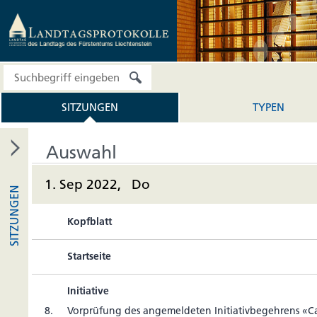
SITZUNGEN
TYPEN
Auswahl
1. Sep 2022, Do
SITZUNGEN
Kopfblatt
Startseite
Initiative
8.
Vor­prü­fung des ange­mel­deten Ini­tia­tiv­be­geh­rens 