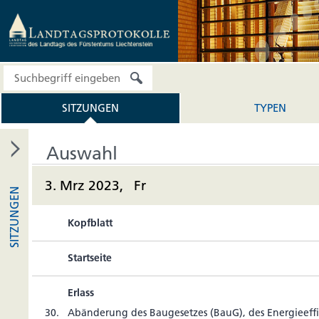
SITZUNGEN
TYPEN
Auswahl
3. Mrz 2023, Fr
SITZUNGEN
Kopfblatt
Startseite
Erlass
30.
Abän­de­rung des Bau­ge­setzes (BauG), des Ener­gie­ef­fi­