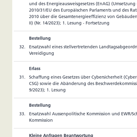
und des Ener­gie­aus­weis­ge­setzes (EnAG) (Umset­zung d
2010/31/EU des Euro­päi­schen Par­la­ments und des Ra
2010 über die Gesam­t­ener­gie­ef­fi­zienz von Gebäuden;
II) (Nr. 14/2023); 1. Lesung - Fortsetzung
Bestellung
32.
Ersatz­wahl eines stell­ver­tre­tenden Land­tags­ab­ge­or
Vereidigung
Erlass
31.
Schaf­fung eines Gesetzes über Cyber­si­cher­heit (Cyber-S
CSG) sowie die Abän­de­rung des Beschwer­de­kom­mis­si­o
9/2023); 1. Lesung
Bestellung
33.
Ersatz­wahl Aus­sen­po­li­ti­sche Kom­mis­sion und EWR/
Kommission
Kleine Anfragen Beantwortung