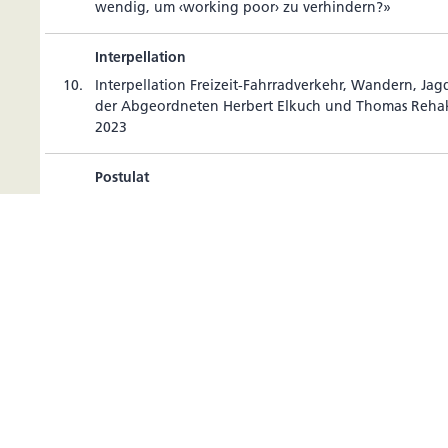
wendig, um ‹wor­king poor› zu verhindern?»
Interpellation
10.
Inter­pel­la­tion Frei­zeit-Fahr­r­ad­ver­kehr, Wan­dern, J
der Abge­ord­neten Her­bert Elkuch und Thomas Reha
2023
Postulat
11.
Postulat Schule und Betreuung neu aus einer Hand d
Fran­ziska Hoop, Daniel Seger, Bet­tina Pet­zold-Mähr,
Sebas­tian Gassner, Albert Frick, Wen­delin Lam­pert 
vom 18. September 2023
Postulat
12.
Postulat: Bevöl­ke­rungs­schutz stärken der Abge­ord­ne
Günter Vogt, Dagmar Bühler-Nigsch, Mario Wohl­wend
Kranz, Walter Frick, Dietmar Lam­pert, Norma Hei­degg
mann, Thomas Vogt und Patrick Risch vom 2. Oktobe