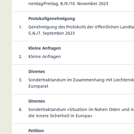
nerstag/Freitag, 8./9./10. November 2023
Protokollgenehmigung
1.
Geneh­mi­gung des Pro­to­kolls der öffent­li­chen Land­t
5./6./7. September 2023
Kleine Anfragen
2.
Kleine Anfragen
Diverses
3.
Son­der­trak­tandum im Zusam­men­hang mit Liech­tens­te
Europarat
Diverses
4.
Son­der­trak­tandum «Situa­tion im Nahen Osten und A
die innere Sicher­heit in Europa»
Petition