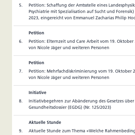
5.
Peti­tion: Schaf­fung der Amtss­telle eines Lan­des­phy­sik
Psych­ia­trie mit Spe­zia­li­sa­tion auf Sucht und Forens
2023, ein­ge­reicht von Emma­nuel Zacha­rias Philip Ho
Petition
6.
Peti­tion: Eltern­zeit und Care Arbeit vom 19. Oktober 
von Nicole Jäger und wei­teren Personen
Petition
7.
Peti­tion: Mehr­fach­dis­kri­mi­nie­rung vom 19. Oktober 2
von Nicole Jäger und wei­teren Personen
Initiative
8.
Ini­tia­tiv­be­gehren zur Abän­de­rung des Gesetzes über d
Gesund­heits­dos­sier (EGDG) (Nr. 125/2023)
Aktuelle Stunde
9.
Aktu­elle Stunde zum Thema «Welche Rah­men­be­din­