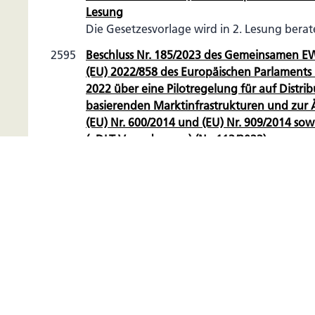
Lesung
Die Gesetzesvorlage wird in 2. Lesung bera
2595
Beschluss Nr. 185/2023 des Gemeinsamen 
(EU) 2022/858 des Europäischen Parlaments
2022 über eine Pilotregelung für auf Distr
basierenden Marktinfrastrukturen und zu
(EU) Nr. 600/2014 und (EU) Nr. 909/2014 sowi
(«DLT-Verordnung») (Nr. 113/2023)
Dem Beschluss wird zugestimmt.
2597
Bereinigung der Anlagen I und II zum Zollve
Die Bereinigung der Anlagen I und II zum Z
Kenntnis genommen.
6. Dezember 2023
2725
2598