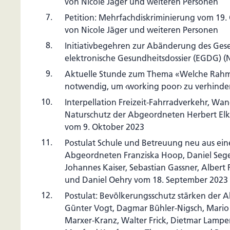
von Nicole Jäger und weiteren Personen
7.
Petition: Mehrfachdiskriminierung vom 19.
von Nicole Jäger und weiteren Personen
8.
Initiativbegehren zur Abänderung des Gese
elektronische Gesundheitsdossier (EGDG) (N
9.
Aktuelle Stunde zum Thema «Welche Rah
notwendig, um ‹working poor› zu verhinde
10.
Interpellation Freizeit-Fahrradverkehr, Wa
Naturschutz der Abgeordneten Herbert E
vom 9. Oktober 2023
11.
Postulat Schule und Betreuung neu aus ein
Abgeordneten Franziska Hoop, Daniel Seger
Johannes Kaiser, Sebastian Gassner, Albert
und Daniel Oehry vom 18. September 2023
12.
Postulat: Bevölkerungsschutz stärken der A
Günter Vogt, Dagmar Bühler-Nigsch, Mari
Marxer-Kranz, Walter Frick, Dietmar Lampe