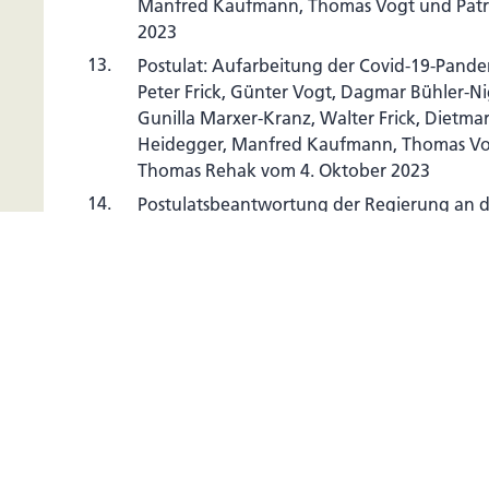
Manfred Kaufmann, Thomas Vogt und Patri
2023
13.
Postulat: Aufarbeitung der Covid-19-Pand
Peter Frick, Günter Vogt, Dagmar Bühler-
Gunilla Marxer-Kranz, Walter Frick, Dietm
Heidegger, Manfred Kaufmann, Thomas Vog
Thomas Rehak vom 4. Oktober 2023
14.
Postulatsbeantwortung der Regierung an d
Schaffung einer Liechtensteinischen Erdbe
eines Systems einer Obligatorischen- oder 
(Nr. 67/2023)
15.
Motion zur Förderung von Energiespeiche
Günter Vogt, Peter Frick, Dagmar Bühler-
Gunilla Marxer-Kranz, Walter Frick, Dietm
Heidegger, Manfred Kaufmann, Thomas Vo
vom 2. Oktober 2023
16.
Anpassung der Eignerstrategie für den Ver
LIECHTENSTEINmobil der Abgeordneten Da