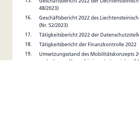
15.
Geschäftsbericht 2022 der Liechtensteinisch
48/2023)
16.
Geschäftsbericht 2022 des Liechtensteinisc
(Nr. 52/2023)
17.
Tätigkeitsbericht 2022 der Datenschutzstell
18.
Tätigkeitsbericht der Finanzkontrolle 2022
19.
Umsetzungsstand des Mobilitätskonzepts 2
enthaltenen längerfristigen Leitprojekte (
Mobilitätskonzept 2030, Berichtsjahr 2022) 
20.
Bereinigung der Anlagen I und II zum Zollve
175)
21.
Einbürgerungsgesuche
22.
Abänderung des AHVG und IVG (Finanzier
zum Mischindex) (Nr. 46/2023), 1. Lesung
23.
Abänderung des Mediengesetzes, des Taba
und des Beschwerdekommissionsgesetzes 
Richtlinie (EU) 2018/1808) (Nr. 53/2023), 1. 