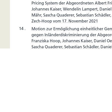
Pricing System der Abgeordneten Albert Fri
Johannes Kaiser, Wendelin Lampert, Daniel 
Mähr, Sascha Quaderer, Sebastian Schädler,
Zech-Hoop vom 17. November 2021
14 .
Motion zur Ermöglichung einheitlicher Ge
gegen Inländerdiskriminierung der Abgeord
Franziska Hoop, Johannes Kaiser, Daniel Oe
Sascha Quaderer, Sebastian Schädler, Danie
Hoop vom 26. November 2021
15 .
Motion betreffend Konsultation des Landt
der Abgeordneten Herbert Elkuch und Tho
2022
16 .
Vorprüfung einer angemeldeten Volksinitia
Kostenbeteiligung (Franchise) für Versichert
Rentenalter erreicht haben (Nr. 14/2022)
17 .
Interpellationsbeantwortung betreffend di
Naturkatastrophenvorsorge in Liechtenstein