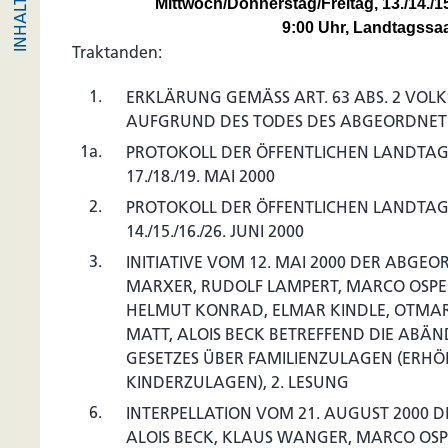
Mittwoch/Donnerstag/Freitag, 13./14./
9:00 Uhr, Landtagssa
Traktanden:
1.
ERKLÄRUNG GEMÄSS ART. 63 ABS. 2 VOL
AUFGRUND DES TODES DES ABGEORDNE
1a.
PROTOKOLL DER ÖFFENTLICHEN LANDTA
17./18./19. MAI 2000
2.
PROTOKOLL DER ÖFFENTLICHEN LANDTA
14./15./16./26. JUNI 2000
3.
INITIATIVE VOM 12. MAI 2000 DER ABGE
MARXER, RUDOLF LAMPERT, MARCO OSPE
HELMUT KONRAD, ELMAR KINDLE, OTMAR
MATT, ALOIS BECK BETREFFEND DIE ABÄ
GESETZES ÜBER FAMILIENZULAGEN (ERH
KINDERZULAGEN), 2. LESUNG
6.
INTERPELLATION VOM 21. AUGUST 2000
ALOIS BECK, KLAUS WANGER, MARCO OSP