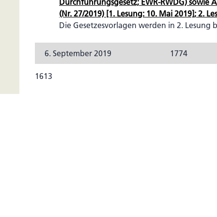
Durchführungsgesetz; EWR-RWDG) sowie A
(Nr. 27/2019) [1. Lesung: 10. Mai 2019]; 2. L
Die Gesetzesvorlagen werden in 2. Lesung 
6. September 2019
1774
1613
Abänderung des Personen- und Gesellschaftsrech
Bestimmungen zur Offenlegung) (Nr. 57/2019) [1. Le
Stellungnahme der Regierung (Nr. 73/2019); 2. Les
Die Gesetzesvorlage wird in 2. Lesung beraten und
1616
Abänderung des Richterdienstgesetzes und des Sta
(Reform der Ausbildung der Richteramtsanwärter 
Staatsanwaltsanwärter) (Nr. 58/2019) [1. Lesung: 7
der Regierung (Nr. 72/2019); 2. Lesung