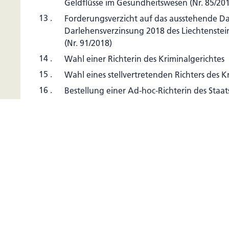
Geldflüsse im Gesundheitswesen (Nr. 85/20
13 .
Forderungsverzicht auf das ausstehende Da
Darlehensverzinsung 2018 des Liechtenstein
(Nr. 91/2018)
14 .
Wahl einer Richterin des Kriminalgerichtes
15 .
Wahl eines stellvertretenden Richters des K
16 .
Bestellung einer Ad-hoc-Richterin des Staat
17 .
Mittelfristige Planung staatlicher Hochba
(Hochbautenbericht 2019) (Nr. 93/2018)
18 .
Bau und Sanierung der Verkehrsinfrastruktu
(Verkehrsinfrastrukturbericht 2019) (Nr. 94/
19 .
Finanzplanung 2019 - 2022 (Nr. 78/2018)
20 .
Landesvoranschlag und Finanzgesetz für das
77/2018)
21 .
Totalrevision des Gesetzes betreffend die A
Einrichtungen der betrieblichen Altersvers