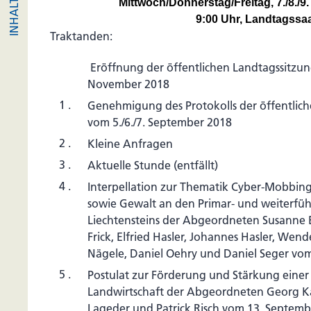
Mittwoch/Donnerstag/Freitag, 7./8./
9:00 Uhr, Landtagssa
Traktanden:
Eröffnung der öffentlichen Landtagssitzung
November 2018
1 .
Genehmigung des Protokolls der öffentlic
vom 5./6./7. September 2018
2 .
Kleine Anfragen
3 .
Aktuelle Stunde (entfällt)
4 .
Interpellation zur Thematik Cyber-Mobbing 
sowie Gewalt an den Primar- und weiterfü
Liechtensteins der Abgeordneten Susanne E
Frick, Elfried Hasler, Johannes Hasler, Wen
Nägele, Daniel Oehry und Daniel Seger vo
5 .
Postulat zur Förderung und Stärkung einer
Landwirtschaft der Abgeordneten Georg 
Lageder und Patrick Risch vom 13. Septem