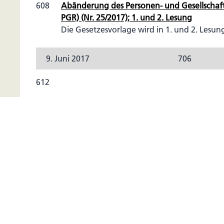
608
Abänderung des Personen- und Gesellschaft
PGR) (Nr. 25/2017); 1. und 2. Lesung
Die Gesetzesvorlage wird in 1. und 2. Lesun
9. Juni 2017
706
612
Anpassung des Bankengesetzes und des Finanzmark
22/2017); 1. Lesung
Die Gesetzesvorlagen werden in 1. Lesung beraten
620
Abänderung des Investmentunternehmensgesetzes (
Lesung
Die Gesetzesvorlage wird in 1. und 2. Lesung bera
624