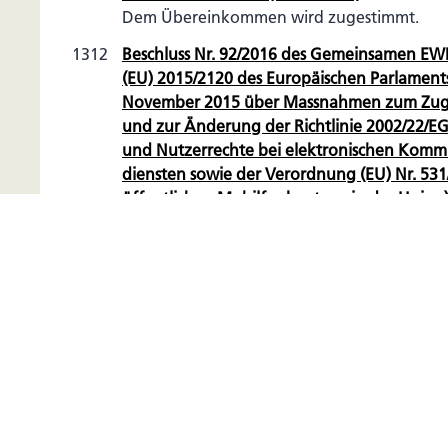
Dem Übereinkommen wird zugestimmt.
1312
Beschluss Nr. 92/2016 des Gemeinsamen EW
(EU) 2015/2120 des Europäischen Parlament
November 2015 über Massnahmen zum Zuga
und zur Änderung der Richtlinie 2002/22/EG
und Nutzerrechte bei elektronischen Komm
diensten sowie der Verordnung (EU) Nr. 53
öffentlichen Mobilfunknetzen in der Union) 
Dem Beschluss wird zugestimmt.
9. Juni 2016
1395
1314
Initiativbegehren zur Abänderung des Gesetzes üb
(«Familie und Beruf») (Nr. 73/2016)
Dem Initiativbegehren wird zugestimmt und die A