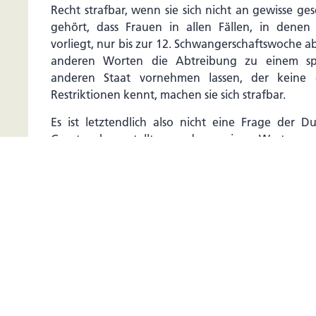
Recht strafbar, wenn sie sich nicht an gewisse ge
gehört, dass Frauen in allen Fällen, in denen
vorliegt, nur bis zur 12. Schwangerschaftswoche a
anderen Worten die Abtreibung zu einem sp
anderen Staat vornehmen lassen, der keine
Restriktionen kennt, machen sie sich strafbar.
Es ist letztendlich also nicht eine Frage der Du
Gesetzgeber stellt, sondern eine Wertung,
vorzunehmen haben. Soll eine Frau, die zum Beispi
Auswahl
Monat ein Kind abtreiben lässt, hierfür straf
gezogen werden können oder soll sie straffrei ble
auch hierfür entkriminalisiert werden? Oder an
Gesetzgeber das ungeborene Kind ab der 1
schützen? Nur im Inland oder auch im Ausland?
Sieht man sich die Gesetzesmaterialien zu § 64 StGB
Bestimmung vor allem auch das Schutzprinzip z
der uns vorliegend interessierenden Ziff. 8 des § 