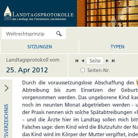
aber nicht zustimmen, weil keine Abwägung de
stattfindet, nämlich zwischen dem Selbstbestim
Schutz des ungeborenen Lebens. Mit dieser V
entkriminalisiert, doch vollumfänglich zulasten 
Lebens, welchen es faktisch eigentlich nicht mehr g
SITZUNGEN
TYPEN
Ich bin für die Entkriminalisierung der Frau, aber
Preis, der diese Initiative mit sich bringt, ist zu
Landtagsprotokoll vom
wenn ich nun etwas in die emotionale Bresche schl
25. Apr 2012
Seiten-Nr.
es einfach einmal bildlich auf den Punkt bringen:
Durch die voraussetzungslose Abschaffung des
Abtreibung bis zum Einsetzen der Geburt
vorgenommen werden. Das ungeborene Kind kan
noch im neunten Monat abgetrieben werden - u
INHALTSVERZEICHNIS
der Praxis nennen sich solche Spätabtreibungen «
– und die Ärzte hier im Landtag sollen mich bit
Falsches sage: dem Kind wird die Blutzufuhr der 
das Kind wird im Körper der Mutter vergiftet, ind