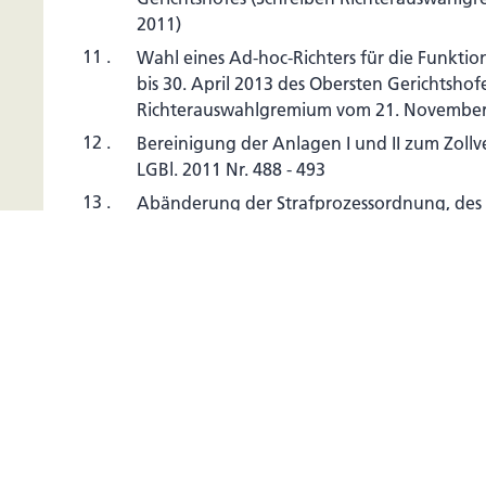
2011)
11 .
Wahl eines Ad-hoc-Richters für die Funkti
bis 30. April 2013 des Obersten Gerichtshof
Richterauswahlgremium vom 21. November
12 .
Bereinigung der Anlagen I und II zum Zollve
LGBl. 2011 Nr. 488 - 493
13 .
Abänderung der Strafprozessordnung, des 
des Datenschutzgesetzes (Nr. 64/2011); [1. 
- Stellungnahme der Regierung (Nr. 126/201
14 .
Totalrevision des Gesetzes vom 2. April 1
Asylsuchenden und Schutzbedürftigen (Flüc
Asylgesetz; AsylG) sowie die Abänderung d
Ausländer (Ausländergesetz; AUG) (Nr. 85/20
September 2011]
- Stellungnahme der Regierung (Nr. 133/201
15 .
Abkommen vom 21. Juni 2011 über die Zu
Informationsaustausch in Steuersachen mit