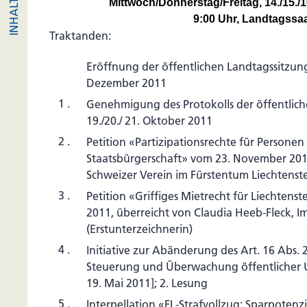
Mittwoch/Donnerstag/Freitag, 14./15./
9:00 Uhr, Landtagssa
Traktanden:
Eröffnung der öffentlichen Landtagssitzung
Dezember 2011
1 .
Genehmigung des Protokolls der öffentlic
19./20./ 21. Oktober 2011
2 .
Petition «Partizipationsrechte für Personen
Staatsbürgerschaft» vom 23. November 201
Schweizer Verein im Fürstentum Liechtenst
3 .
Petition «Griffiges Mietrecht für Liechten
2011, überreicht von Claudia Heeb-Fleck, I
(Erstunterzeichnerin)
4 .
Initiative zur Abänderung des Art. 16 Abs. 
Steuerung und Überwachung öffentlicher 
19. Mai 2011]; 2. Lesung
5 .
Interpellation «FL-Strafvollzug: Sparpotenz