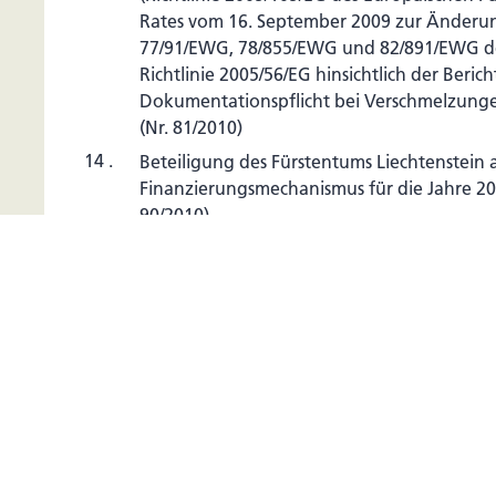
Rates vom 16. September 2009 zur Änderung
77/91/EWG, 78/855/EWG und 82/891/EWG de
Richtlinie 2005/56/EG hinsichtlich der Berich
Dokumentationspflicht bei Verschmelzung
(Nr. 81/2010)
14 .
Beteiligung des Fürstentums Liechtenstein
Finanzierungsmechanismus für die Jahre 20
90/2010)
15 .
Beschluss Nr. 50/2010 des Gemeinsamen EW
(Richtlinie 2009/44/EG des Europäischen Pa
Rates vom 6. Mai 2009 zur Änderung der Ric
die Wirksamkeit von Abrechnungen in Zah
Wertpapierliefer- und -abrechnungssysteme
2002/47/EG über Finanzsicherheiten im Hin
Systeme und Kreditforderungen), (Nr. 84/2
16 .
Beschluss Nr. 54/2010 des Gemeinsamen EW
(Richtlinie 2009/38/EG des Europäischen Pa