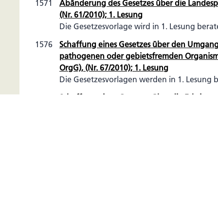
1571
Abänderung des Gesetzes über die Landespoli
(Nr. 61/2010); 1. Lesung
Die Gesetzesvorlage wird in 1. Lesung berat
1576
Schaffung eines Gesetzes über den Umgang 
pathogenen oder gebietsfremden Organism
OrgG), (Nr. 67/2010); 1. Lesung
Die Gesetzesvorlagen werden in 1. Lesung b
1595
Schaffung eines Gesetzes über die Erbringu
(Dienstleistungsgesetz) und die Abänderung
70/2010); 1. Lesung
Die Gesetzesvorlagen werden in 1. Lesung 
23. September 2010
1633
1611
Abänderung des Gesetzes über die Hochschule Liech