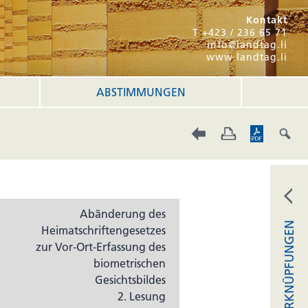
Kontakt
T +423 / 236 65 71
info@landtag.li
www.landtag.li
ABSTIMMUNGEN
Abänderung des
VERKNÜPFUNGEN
Heimatschriftengesetzes
zur Vor-Ort-Erfassung des
biometrischen
Gesichtsbildes
2. Lesung