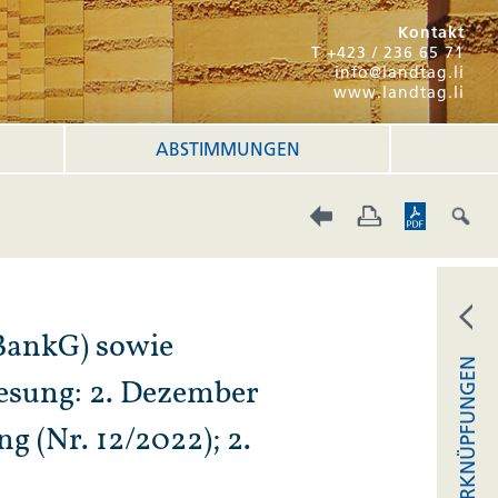
Kontakt
T +423 / 236 65 71
info@landtag.li
www.landtag.li
ABSTIMMUNGEN
BankG) sowie
VERKNÜPFUNGEN
 Lesung: 2. Dezember
g (Nr. 12/2022); 2.