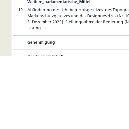
Weitere_parlamentarische_Mittel
19.
Abän­de­rung des Urhe­ber­rechts­ge­setzes, des Topo­gra­
Mar­ken­schutz­ge­setzes und des Desi­gn­ge­setzes (Nr. 
3. Dezember 2025] Stel­lung­nahme der Regie­rung (Nr
Lesung
Genehmigung
Beschlussprotokoll