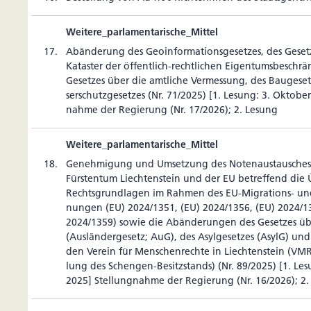
Weitere_parlamentarische_Mittel
17.
Abän­de­rung des Geo­in­for­ma­ti­ons­ge­setzes, des Ges
Kataster der öffent­lich-recht­li­chen Eigen­tums­be­schr
Gesetzes über die amt­liche Ver­mes­sung, des Bau­ge­s
ser­schutz­ge­setzes (Nr. 71/2025) [1. Lesung: 3. Oktobe
nahme der Regie­rung (Nr. 17/2026); 2. Lesung
Weitere_parlamentarische_Mittel
18.
Geneh­mi­gung und Umset­zung des Noten­aus­tau­sche
Fürs­tentum Liech­tens­tein und der EU betref­fend di
Rechts­grund­lagen im Rahmen des EU-Migra­tions- und 
nungen (EU) 2024/1351, (EU) 2024/1356, (EU) 2024/1
2024/1359) sowie die Abän­de­rungen des Gesetzes üb
(Aus­län­der­ge­setz; AuG), des Asyl­ge­setzes (AsylG) u
den Verein für Men­schen­rechte in Liech­tens­tein (VMR
lung des Schengen-Besitz­stands) (Nr. 89/2025) [1. L
2025] Stel­lung­nahme der Regie­rung (Nr. 16/2026); 2