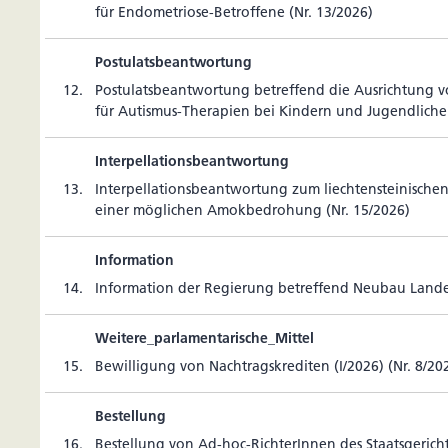
für Endo­me­triose-Betrof­fene (Nr. 13/2026)
Postulatsbeantwortung
12.
Postu­lats­be­ant­wor­tung betref­fend die Aus­rich­tung v
für Autismus-The­ra­pien bei Kin­dern und Jugend­li­che
Interpellationsbeantwortung
13.
Inter­pel­la­ti­ons­be­ant­wor­tung zum liech­tens­tei­ni­sc
einer mög­li­chen Amok­be­dro­hung (Nr. 15/2026)
Information
14.
Infor­ma­tion der Regie­rung betref­fend Neubau Lande
Weitere_parlamentarische_Mittel
15.
Bewil­li­gung von Nach­trags­kre­diten (I/2026) (Nr. 8/20
Bestellung
16.
Bes­tel­lung von Ad-hoc-Rich­te­rInnen des Staatsgerich