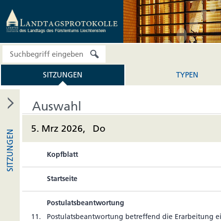
SITZUNGEN
TYPEN
Auswahl
5. Mrz 2026, Do
SITZUNGEN
Kopfblatt
Startseite
Postulatsbeantwortung
11.
Postu­lats­be­ant­wor­tung betref­fend die Erar­bei­tung e