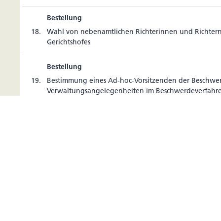
Bestellung
18.
Wahl von neben­amt­li­chen Rich­te­rinnen und Rich­te
Gerichtshofes
Bestellung
19.
Bes­tim­mung eines Ad-hoc-Vor­sit­zenden der Beschwer­
Ver­wal­tungs­an­ge­le­gen­heiten im Beschwer­de­ver­fah
2024/116
Erlass
20.
Abän­de­rung des EWR-WPPDG zur Durch­füh­rung der 
2023/2631 über euro­päi­sche grüne Anleihen sowie faku
gungen zu als öko­lo­gisch nach­haltig ver­mark­teten
Nach­hal­tig­keits­ziele geknüpften Anleihen sowie die
terer Gesetze (Nr. 9/2025) [1. Lesung: 9. Mai 2025] St
Regie­rung (Nr. 38/2025); 2. Lesung
Erlass