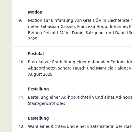
Motion
9.
Motion zur Ein­füh­rung von Gratis-ÖV in Liech­tens­te
neten Sebas­tian Gassner, Fran­ziska Hoop, Johannes K
Bet­tina Pet­zold-Mähr, Daniel Salz­geber und Daniel S
2025
Postulat
10.
Postulat zur Erar­bei­tung einer natio­nalen Endo­me­tri
Abge­ord­neten Sandra Fausch und Manuela Haldner-S
August 2025
Bestellung
11.
Bes­tel­lung einer Ad-hoc-Rich­terin und eines Ad-hoc-R
Staatsgerichtshofes
Bestellung
12.
Wahl eines Rich­ters und einer Ersatz­rich­terin des Sta