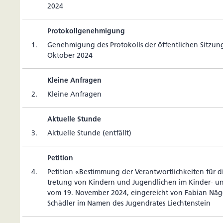
2024
Protokollgenehmigung
1.
Geneh­mi­gung des Pro­to­kolls der öffent­li­chen Sit­zun
Oktober 2024
Kleine Anfragen
2.
Kleine Anfragen
Aktuelle Stunde
3.
Aktu­elle Stunde (entfällt)
Petition
4.
Peti­tion «Bes­tim­mung der Verant­wort­lich­keiten für die
tre­tung von Kin­dern und Jugend­li­chen im Kinder- u
vom 19. November 2024, ein­ge­reicht von Fabian Nä
Schädler im Namen des Jugen­drates Liechtenstein