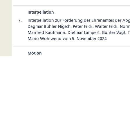
Interpellation
7.
Inter­pel­la­tion zur För­de­rung des Ehren­amtes der Ab
Dagmar Bühler-Nigsch, Peter Frick, Walter Frick, Norm
Man­fred Kauf­mann, Dietmar Lam­pert, Günter Vogt,
Mario Wohl­wend vom 5. November 2024
Motion
8.
Motion für ein sport­lich-bewegtes Liech­tens­tein der
Dagmar Bühler-Nigsch, Manuela Haldner-Schier­scher
degger, Georg Kauf­mann, Man­fred Kauf­mann, Tho
Patrick Risch, vom 3. November 2024
Motion
9.
Motion betref­fend Rege­lung für die Hal­tung von E
ord­neten Johannes Kaiser, Thomas Rehak, Patrick Ri
Vogt vom 4. November 2024
Motion