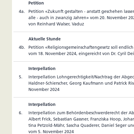
Petition
4a.
Peti­tion «Zukunft gestalten - anstatt geschehen lasse
alle - auch in zwanzig Jahren» vom 20. November 2024
von Rein­hard Walser, Vaduz
Aktuelle Stunde
4b.
Peti­tion «Reli­gi­ons­ge­mein­schaf­ten­ge­setz soll end­lic
vom 18. November 2024, ein­ge­reicht von Dr. Cyril De
Interpellation
5.
Inter­pel­la­tion Lohn­ge­rech­tig­keit/Nach­trag der Ab
Haldner-Schier­scher, Georg Kauf­mann und Patrick Ri
November 2024
Interpellation
6.
Inter­pel­la­tion zum Behör­den­be­schwer­de­recht der A
Albert Frick, Sebas­tian Gassner, Fran­ziska Hoop, Joha
tina Pet­zold-Mähr, Sascha Qua­derer, Daniel Seger u
vom 5. November 2024