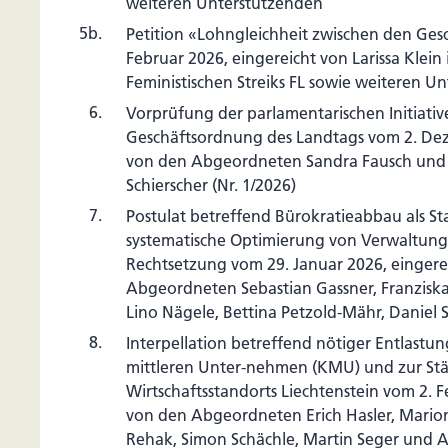
weiteren Unterstützenden
5b.
Petition «Lohngleichheit zwischen den Ges
Februar 2026, eingereicht von Larissa Klei
Feministischen Streiks FL sowie weiteren U
6.
Vorprüfung der parlamentarischen Initiati
Geschäftsordnung des Landtags vom 2. Dez
von den Abgeordneten Sandra Fausch und
Schierscher (Nr. 1/2026)
7.
Postulat betreffend Bürokratieabbau als S
systematische Optimierung von Verwaltun
Rechtsetzung vom 29. Januar 2026, eingere
Abgeordneten Sebastian Gassner, Franziska
Lino Nägele, Bettina Petzold-Mähr, Daniel 
8.
Interpellation betreffend nötiger Entlastu
mittleren Unter-nehmen (KMU) und zur St
Wirtschaftsstandorts Liechtenstein vom 2. F
von den Abgeordneten Erich Hasler, Mario
Rehak, Simon Schächle, Martin Seger und 