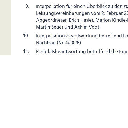
9.
Interpellation für einen Überblick zu den st
Leistungsvereinbarungen vom 2. Februar 20
Abgeordneten Erich Hasler, Marion Kindle-
Martin Seger und Achim Vogt
10.
Interpellationsbeantwortung betreffend Lo
Nachtrag (Nr. 4/2026)
11.
Postulatsbeantwortung betreffend die Erar
Aktionsplans für Endometriose-Betroffene (
12.
Postulatsbeantwortung betreffend die Aus
Therapiegeldern für Autismus-Therapien b
Jugendlichen (Nr. 12/2026)
13.
Interpellationsbeantwortung zum liechtens
und einer möglichen Amokbedrohung (Nr. 
14.
Information der Regierung betreffend Neu
15.
Bewilligung von Nachtragskrediten (I/2026) 
16.
Bestellung von Ad-hoc-RichterInnen des Sta