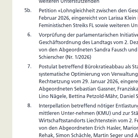
weiteren Unterstützenden
5b.
Petition «Lohngleichheit zwischen den Ges
Februar 2026, eingereicht von Larissa Klei
Feministischen Streiks FL sowie weiteren U
6.
Vorprüfung der parlamentarischen Initiati
Geschäftsordnung des Landtags vom 2. Dez
von den Abgeordneten Sandra Fausch und
Schierscher (Nr. 1/2026)
7.
Postulat betreffend Bürokratieabbau als S
systematische Optimierung von Verwaltun
Rechtsetzung vom 29. Januar 2026, eingere
Abgeordneten Sebastian Gassner, Franziska
Lino Nägele, Bettina Petzold-Mähr, Daniel 
8.
Interpellation betreffend nötiger Entlastu
mittleren Unter-nehmen (KMU) und zur St
Wirtschaftsstandorts Liechtenstein vom 2. F
von den Abgeordneten Erich Hasler, Mario
Rehak, Simon Schächle, Martin Seger und 