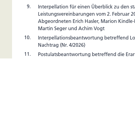
9.
Interpellation für einen Überblick zu den st
Leistungsvereinbarungen vom 2. Februar 20
Abgeordneten Erich Hasler, Marion Kindle-
Martin Seger und Achim Vogt
10.
Interpellationsbeantwortung betreffend Lo
Nachtrag (Nr. 4/2026)
11.
Postulatsbeantwortung betreffend die Erar
Aktionsplans für Endometriose-Betroffene (
12.
Postulatsbeantwortung betreffend die Aus
Therapiegeldern für Autismus-Therapien b
Jugendlichen (Nr. 12/2026)
13.
Interpellationsbeantwortung zum liechtens
und einer möglichen Amokbedrohung (Nr. 
14.
Information der Regierung betreffend Neu
15.
Bewilligung von Nachtragskrediten (I/2026) 
16.
Bestellung von Ad-hoc-RichterInnen des Sta