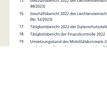
15.
Geschäftsbericht 2022 der Liechtensteinisch
48/2023)
16.
Geschäftsbericht 2022 des Liechtensteinisc
(Nr. 52/2023)
17.
Tätigkeitsbericht 2022 der Datenschutzstell
18.
Tätigkeitsbericht der Finanzkontrolle 2022
19.
Umsetzungsstand des Mobilitätskonzepts 2
enthaltenen längerfristigen Leitprojekte (
Mobilitätskonzept 2030, Berichtsjahr 2022) 
20.
Bereinigung der Anlagen I und II zum Zollve
175)
21.
Einbürgerungsgesuche
22.
Abänderung des AHVG und IVG (Finanzier
zum Mischindex) (Nr. 46/2023), 1. Lesung
23.
Abänderung des Mediengesetzes, des Taba
und des Beschwerdekommissionsgesetzes 
Richtlinie (EU) 2018/1808) (Nr. 53/2023), 1. 