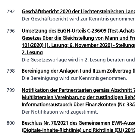
792
Geschäftsbericht 2020 der Liechtensteinischen Lan
Der Geschäftsbericht wird zur Kenntnis genommen
796
Umsetzung des EuGH-Urteils C-236/09 (Test-Achats
Gesetzes über die Gleichstellung von Mann und Fra
101/2020) [1. Lesung: 6. November 2020] - Stellun
2. Lesung
Die Gesetzesvorlage wird in 2. Lesung beraten und
798
Bereinigung der Anlagen I und II zum Zollvertrag (
Die Bereinigung wird zur Kenntnis genommen.
799
Notifikation der Partnerstaaten gemäss Abschnitt 
Multilateralen Vereinbarung der zuständigen Be
Informationsaustausch über Finanzkonten (Nr. 33/
Der Notifikation wird zugestimmt.
800
Beschluss Nr. 70/2021 des Gemeinsamen EWR-Aussch
(Digitale-Inhalte-Richtlinie) und Richtlinie (EU) 20