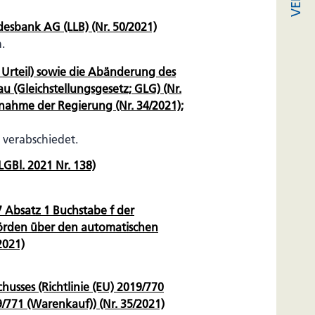
desbank AG (LLB) (Nr. 50/2021)
.
 Urteil) sowie die Abänderung des
u (Gleichstellungsgesetz; GLG) (Nr.
gnahme der Regierung (Nr. 34/2021);
 verabschiedet.
LGBl. 2021 Nr. 138)
7 Absatz 1 Buchstabe f der
hörden über den automatischen
2021)
usses (Richtlinie (EU) 2019/770
19/771 (Warenkauf)) (Nr. 35/2021)