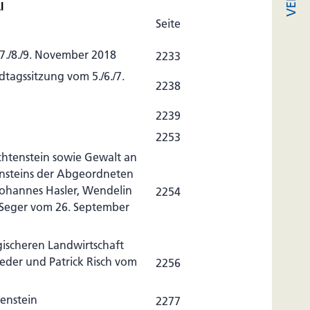
l
Seite
7./8./9. November 2018
2233
tagssitzung vom 5./6./7.
2238
2239
2253
chtenstein sowie Gewalt an
ensteins der Abgeordneten
, Johannes Hasler, Wendelin
2254
 Seger vom 26. September
gischeren Landwirtschaft
er und Patrick Risch vom
2256
tenstein
2277