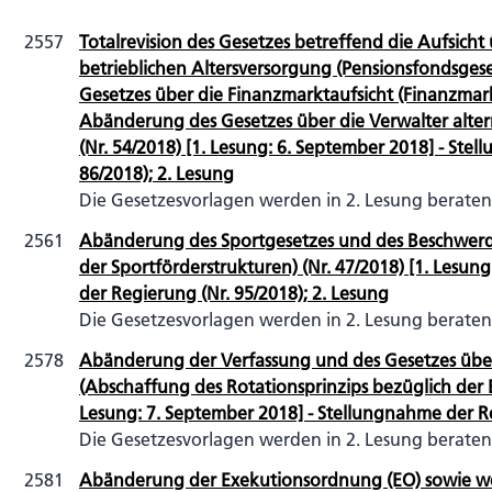
2557
Totalrevision des Gesetzes betreffend die Aufsicht
betrieblichen Altersversorgung (Pensionsfondsges
Gesetzes über die Finanzmarktaufsicht (Finanzmar
Abänderung des Gesetzes über die Verwalter alte
(Nr. 54/2018) [1. Lesung: 6. September 2018] - Ste
86/2018); 2. Lesung
Die Gesetzesvorlagen werden in 2. Lesung beraten
2561
Abänderung des Sportgesetzes und des Beschwer
der Sportförderstrukturen) (Nr. 47/2018) [1. Lesung
der Regierung (Nr. 95/2018); 2. Lesung
Die Gesetzesvorlagen werden in 2. Lesung beraten
2578
Abänderung der Verfassung und des Gesetzes über
(Abschaffung des Rotationsprinzips bezüglich der Er
Lesung: 7. September 2018] - Stellungnahme der Re
Die Gesetzesvorlagen werden in 2. Lesung beraten
2581
Abänderung der Exekutionsordnung (EO) sowie weit