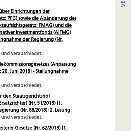
 über Einrichtungen der
etz; PFG) sowie die Abänderung des
ktaufsichtsgesetz; FMAG) und die
rnativer Investmentfonds (AIFMG)
llungnahme der Regierung (Nr.
 und verabschiedet.
dekommissionsgesetzes (Anpassung
: 20. Juni 2018] - Stellungnahme
 und verabschiedet.
 den Staatsgerichtshof
satzrichter) (Nr. 51/2018) [1.
gierung (Nr. 88/2018); 2. Lesung
 und verabschiedet.
erer Gesetze (Nr. 62/2018) [1.