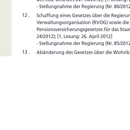
- Stellungnahme der Regierung (Nr. 80/2012
12 .
Schaffung eines Gesetzes über die Regieru
Verwaltungsorganisation (RVOG) sowie di
Pensionsversicherungsgesetzes für das Staat
24/2012); [1. Lesung: 26. April 2012]
- Stellungnahme der Regierung (Nr. 85/2012
13 .
Abänderung des Gesetzes über die Wohnb
Abänderung des Gesetzes über Mietbeiträge
35/2012); [1. Lesung: 24. Mai 2012]
- Stellungnahme der Regierung (Nr. 78/2012
14 .
Anpassung des Besoldungsgesetzes (Frühpe
46/2012); [1. Lesung: 24. Mai 2012]
- Stellungnahme der Regierung (Nr. 73/2012
15 .
Abänderung des Richterdienstgesetzes (Nr. 
21. Juni 2012]
- Stellungnahme der Regierung (Nr. 72/2012
16 .
Abänderung des Gemeindegesetzes, des Vo