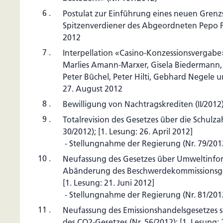
6 .
Postulat zur Einführung eines neuen Grenzs
Spitzenverdiener des Abgeordneten Pepo F
2012
7 .
Interpellation «Casino-Konzessionsvergab
Marlies Amann-Marxer, Gisela Biedermann,
Peter Büchel, Peter Hilti, Gebhard Negele
27. August 2012
8 .
Bewilligung von Nachtragskrediten (II/2012)
9 .
Totalrevision des Gesetzes über die Schulza
30/2012); [1. Lesung: 26. April 2012]
- Stellungnahme der Regierung (Nr. 79/2012
10 .
Neufassung des Gesetzes über Umweltinfo
Abänderung des Beschwerdekommissionsges
[1. Lesung: 21. Juni 2012]
- Stellungnahme der Regierung (Nr. 81/2012
11 .
Neufassung des Emissionshandelsgesetzes
des CO2-Gesetzes (Nr. 56/2012); [1. Lesung: 