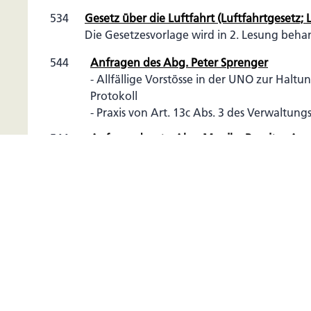
534
Gesetz über die Luftfahrt (Luftfahrtgesetz; L
Die Gesetzesvorlage wird in 2. Lesung beha
544
Anfragen des Abg. Peter Sprenger
- Allfällige Vorstösse in der UNO zur Halt
Protokoll
- Praxis von Art. 13c Abs. 3 des Verwaltun
544
Anfrage der stv. Abg. Monika Bereiter-A
- Schuldnerberatung im FL
545
Anfragen des Abg. Ivo Klein
- Schule und Begabtenförderung
- Telekommunikationspolitik
- Stipendiengesetz
545/546
Anfragen des Abg. Paul Vogt
- LKW-Kontrollen
- Realisierung des Verkehrskreisels in Scha
- Gutachten des Sonderstaatsanwalts Kurt 